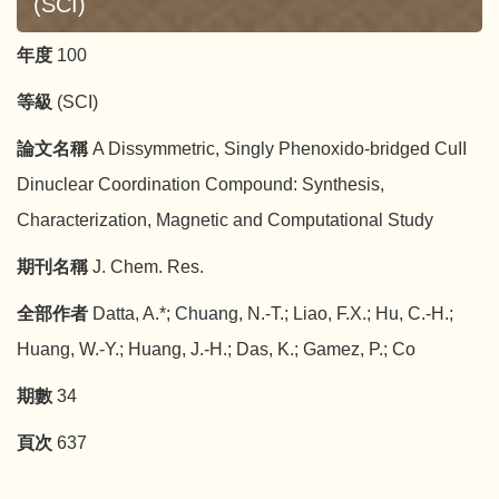
(SCI)
年度
100
等級
(SCI)
論文名稱
A Dissymmetric, Singly Phenoxido-bridged CuII
Dinuclear Coordination Compound: Synthesis,
Characterization, Magnetic and Computational Study
期刊名稱
J. Chem. Res.
全部作者
Datta, A.*; Chuang, N.-T.; Liao, F.X.; Hu, C.-H.;
Huang, W.-Y.; Huang, J.-H.; Das, K.; Gamez, P.; Co
期數
34
頁次
637