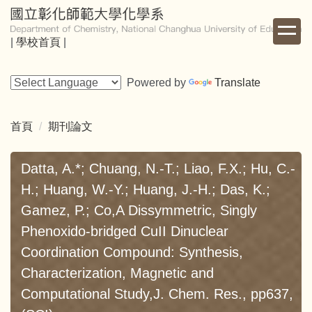
跳
到
|
學校首頁
|
主
要
內
Powered by
Translate
容
區
首頁
期刊論文
Datta, A.*; Chuang, N.-T.; Liao, F.X.; Hu, C.-
H.; Huang, W.-Y.; Huang, J.-H.; Das, K.;
Gamez, P.; Co,A Dissymmetric, Singly
Phenoxido-bridged CuII Dinuclear
Coordination Compound: Synthesis,
Characterization, Magnetic and
Computational Study,J. Chem. Res., pp637,