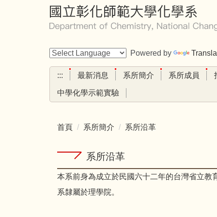
跳
到
主
要
Powered by
Transla
內
容
:::
最新消息
系所簡介
系所成員
區
中學化學示範實驗
首頁
系所簡介
系所沿革
系所沿革
本系前身為成立於民國六十二年的台灣省立教
系隸屬於理學院。