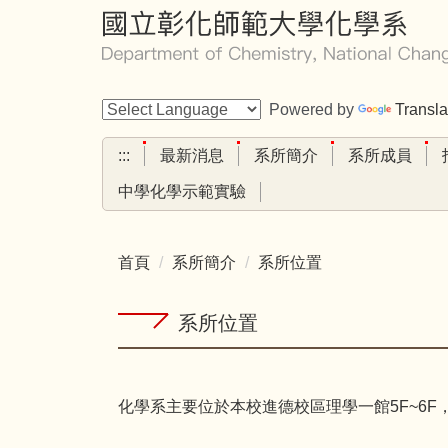
跳
到
主
要
Powered by
Transla
內
容
:::
最新消息
系所簡介
系所成員
區
中學化學示範實驗
首頁
系所簡介
系所位置
系所位置
化學系主要位於本校進德校區理學一館5F~6F