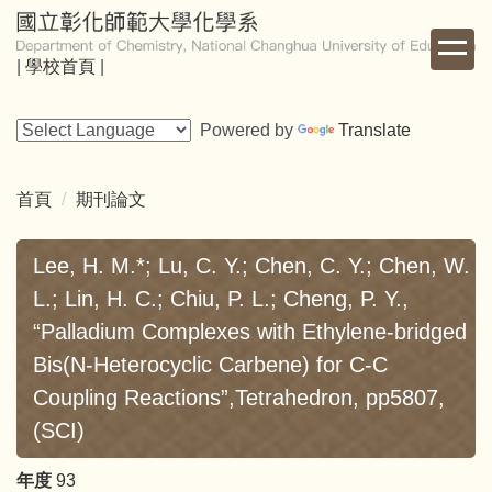
跳
到
|
學校首頁
|
主
要
內
Powered by
Translate
容
區
首頁
期刊論文
Lee, H. M.*; Lu, C. Y.; Chen, C. Y.; Chen, W.
L.; Lin, H. C.; Chiu, P. L.; Cheng, P. Y.,
“Palladium Complexes with Ethylene-bridged
Bis(N-Heterocyclic Carbene) for C-C
Coupling Reactions”,Tetrahedron, pp5807,
(SCI)
年度
93