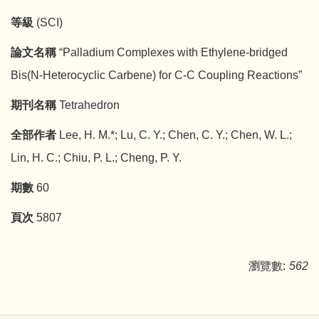
等級
(SCI)
論文名稱
“Palladium Complexes with Ethylene-bridged
Bis(N-Heterocyclic Carbene) for C-C Coupling Reactions”
期刊名稱
Tetrahedron
全部作者
Lee, H. M.*; Lu, C. Y.; Chen, C. Y.; Chen, W. L.;
Lin, H. C.; Chiu, P. L.; Cheng, P. Y.
期數
60
頁次
5807
瀏覽數:
562