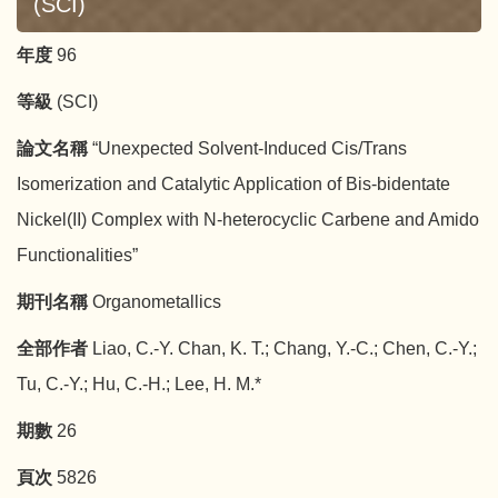
(SCI)
年度
96
等級
(SCI)
論文名稱
“Unexpected Solvent-Induced Cis/Trans
Isomerization and Catalytic Application of Bis-bidentate
Nickel(II) Complex with N-heterocyclic Carbene and Amido
Functionalities”
期刊名稱
Organometallics
全部作者
Liao, C.-Y. Chan, K. T.; Chang, Y.-C.; Chen, C.-Y.;
Tu, C.-Y.; Hu, C.-H.; Lee, H. M.*
期數
26
頁次
5826