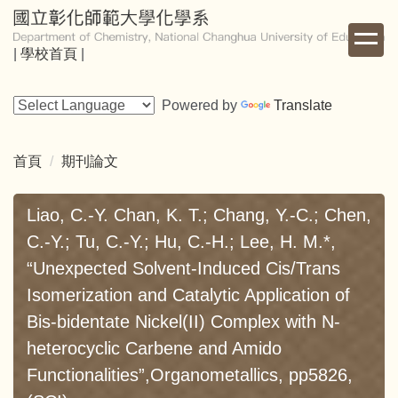
跳
到
|
學校首頁
|
主
要
內
Powered by
Translate
容
區
首頁
期刊論文
Liao, C.-Y. Chan, K. T.; Chang, Y.-C.; Chen,
C.-Y.; Tu, C.-Y.; Hu, C.-H.; Lee, H. M.*,
“Unexpected Solvent-Induced Cis/Trans
Isomerization and Catalytic Application of
Bis-bidentate Nickel(II) Complex with N-
heterocyclic Carbene and Amido
Functionalities”,Organometallics, pp5826,