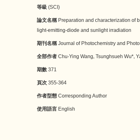
等級
(SCI)
論文名稱
Preparation and characterization of 
light-emitting-diode and sunlight irradiation
期刊名稱
Journal of Photochemistry and Photo
全部作者
Chu-Ying Wang, Tsunghsueh Wu*, Y
期數
371
頁次
355-364
作者型態
Corresponding Author
使用語言
English