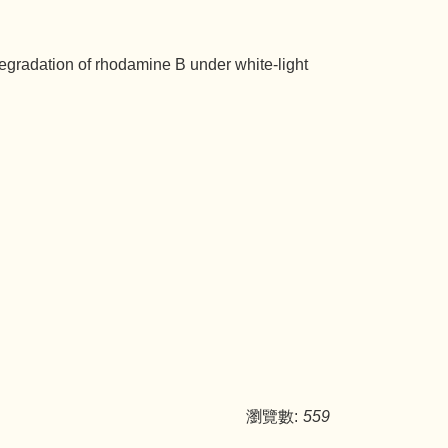
egradation of rhodamine B under white-light
瀏覽數:
559