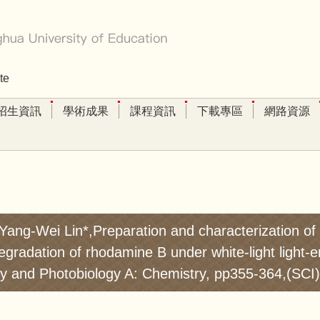
te
招生資訊
學術成果
課程資訊
下載專區
網路資源
ng-Wei Lin*,Preparation and characterization of 
egradation of rhodamine B under white-light light-e
try and Photobiology A: Chemistry, pp355-364,(SCI)