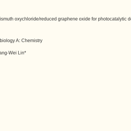
bismuth oxychloride/reduced graphene oxide for photocatalytic d
biology A: Chemistry
ang-Wei Lin*