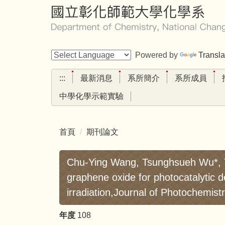
跳
到
主
要
Powered by
Transla
內
容
:::
最新消息
系所簡介
系所成員
區
中學化學示範實驗
首頁
期刊論文
Chu-Ying Wang, Tsunghsueh Wu*, Ya
graphene oxide for photocatalytic d
irradiation,Journal of Photochemis
年度
108