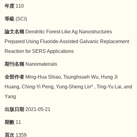
年度
110
等級
(SCI)
論文名稱
Dendritic Forest-Like Ag Nanostructures
Prepared Using Fluoride-Assisted Galvanic Replacement
Reaction for SERS Applications
期刊名稱
Nanomaterials
全部作者
Ming-Hua Shiao, Tsunghsueh Wu, Hung Ji
Huang, Ching-Yi Peng, Yung-Sheng Lin* , Ting-Yu Lai, and
Yang
出版日期
2021-05-21
期數
11
頁次
1359