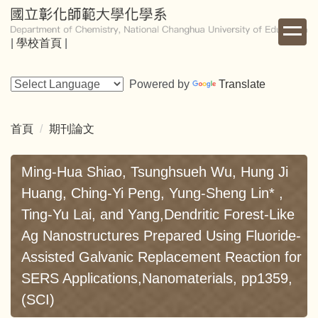
跳
到
|
學校首頁
|
主
要
內
Powered by
Translate
容
區
首頁
期刊論文
Ming-Hua Shiao, Tsunghsueh Wu, Hung Ji
Huang, Ching-Yi Peng, Yung-Sheng Lin* ,
Ting-Yu Lai, and Yang,Dendritic Forest-Like
Ag Nanostructures Prepared Using Fluoride-
Assisted Galvanic Replacement Reaction for
SERS Applications,Nanomaterials, pp1359,
(SCI)